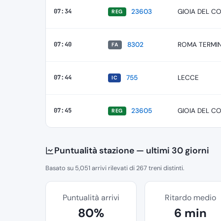
07:34
23603
GIOIA DEL C
REG
07:40
8302
ROMA TERMIN
FA
07:44
755
LECCE
IC
07:45
23605
GIOIA DEL C
REG
Puntualità stazione — ultimi 30 giorni
Basato su 5,051 arrivi rilevati di 267 treni distinti.
Puntualità arrivi
Ritardo medio
80%
6 min