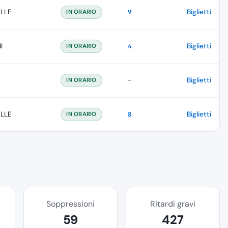
OLLE
Biglietti
IN ORARIO
9
I
Biglietti
IN ORARIO
4
-
Biglietti
IN ORARIO
OLLE
Biglietti
IN ORARIO
8
Soppressioni
Ritardi gravi
59
427