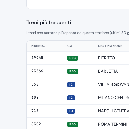
Treni più frequenti
I treni che partono più spesso da questa stazione (ultimi 30 g
NUMERO
CAT.
DESTINAZIONE
19945
BITRITTO
REG
23566
BARLETTA
REG
558
VILLA S.GIOVAN
IC
608
MILANO CENTR
IC
716
NAPOLI CENTR
IC
8302
ROMA TERMINI
REG