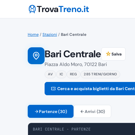
Trova
Treno.it
Home
/
Stazioni
/
Bari Centrale
Bari Centrale
☆
Salva
Piazza Aldo Moro, 70122 Bari
AV
IC
REG
285 TRENI/GIORNO
Cerca e acquista biglietti da Bari Cent
Partenze (30)
Arrivi (30)
BARI CENTRALE - PARTENZE