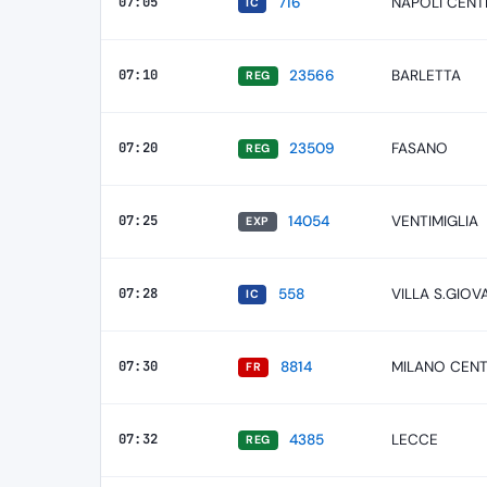
07:05
716
NAPOLI CENT
IC
07:10
23566
BARLETTA
REG
07:20
23509
FASANO
REG
07:25
14054
VENTIMIGLIA
EXP
07:28
558
VILLA S.GIOV
IC
07:30
8814
MILANO CEN
FR
07:32
4385
LECCE
REG