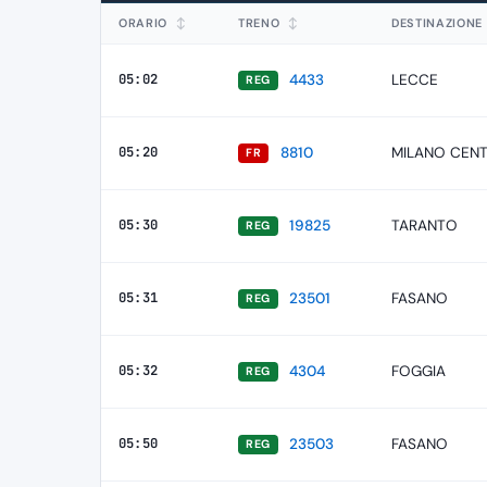
ORARIO
↕
TRENO
↕
DESTINAZIONE
05:02
4433
LECCE
REG
05:20
8810
MILANO CEN
FR
05:30
19825
TARANTO
REG
05:31
23501
FASANO
REG
05:32
4304
FOGGIA
REG
05:50
23503
FASANO
REG