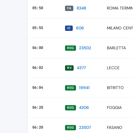
05:50
8348
ROMA TERMIN
FA
05:55
606
MILANO CEN
IC
06:00
23502
BARLETTA
REG
06:02
4377
LECCE
RV
06:04
19941
BITRITTO
REG
06:20
4306
FOGGIA
REG
06:20
23507
FASANO
REG