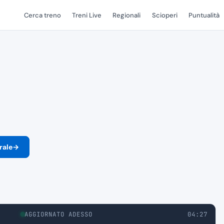
Cerca treno
Treni Live
Regionali
Scioperi
Puntualità
rale
→
AGGIORNATO 5S FA
04:27