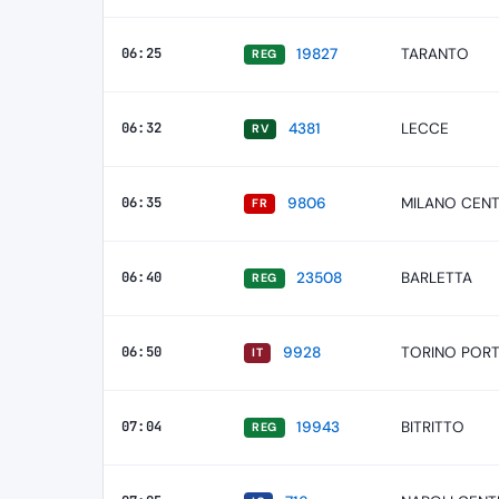
06:25
19827
TARANTO
REG
06:32
4381
LECCE
RV
06:35
9806
MILANO CEN
FR
06:40
23508
BARLETTA
REG
06:50
9928
TORINO POR
IT
07:04
19943
BITRITTO
REG