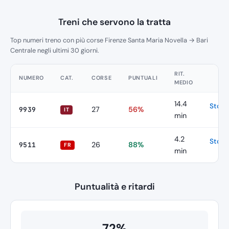
Treni che servono la tratta
Top numeri treno con più corse Firenze Santa Maria Novella → Bari
Centrale negli ultimi 30 giorni.
RIT.
NUMERO
CAT.
CORSE
PUNTUALI
MEDIO
14.4
Stori
27
56%
9939
IT
min
4.2
Stori
26
88%
9511
FR
min
Puntualità e ritardi
72%