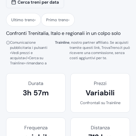
Cerca treni per data
Ultimo treno
Primo treno
Confronti Trenitalia, Italo e regionali in un colpo solo
Comunicazione
Trainline
, nostro partner affiliato. Se acquisti
pubblicitaria: i pulsanti
tramite questi link, TrovaTreno.it può
«Vedi prezzi e
ricevere una commissione, senza
acquista»/«Cerca su
costi aggiuntivi per te.
Trainline» rimandano a
Durata
Prezzi
3h 57m
Variabili
Confrontali su Trainline
Frequenza
Distanza