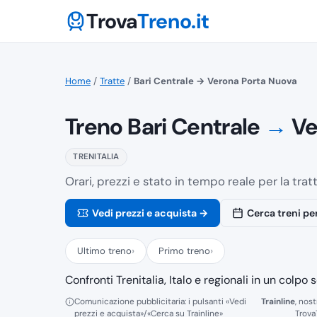
Trova
Treno.it
Home
/
Tratte
/
Bari Centrale → Verona Porta Nuova
Treno Bari Centrale
→
Ve
TRENITALIA
Orari, prezzi e stato in tempo reale per la tr
Vedi prezzi e acquista →
Cerca treni pe
Ultimo treno
Primo treno
Confronti Trenitalia, Italo e regionali in un colpo 
Comunicazione pubblicitaria: i pulsanti «Vedi
Trainline
, nost
prezzi e acquista»/«Cerca su Trainline»
Trova