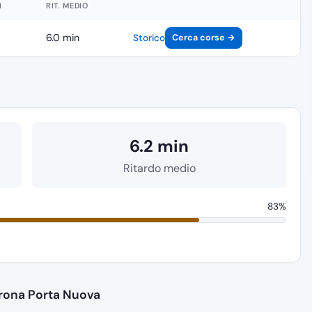
I
RIT. MEDIO
6.0 min
Storico
Cerca corse →
6.2 min
Ritardo medio
83%
Verona Porta Nuova