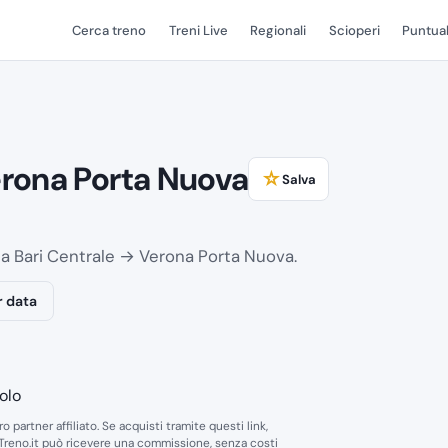
Cerca treno
Treni Live
Regionali
Scioperi
Puntual
rona Porta Nuova
☆
Salva
atta Bari Centrale → Verona Porta Nuova.
r data
solo
ro partner affiliato. Se acquisti tramite questi link,
Treno.it può ricevere una commissione, senza costi