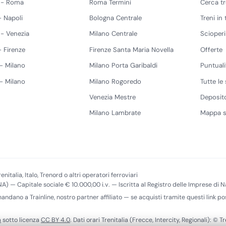
 - Roma
Roma Termini
Cerca t
 Napoli
Bologna Centrale
Treni in
 - Venezia
Milano Centrale
Scioperi
 Firenze
Firenze Santa Maria Novella
Offerte
 - Milano
Milano Porta Garibaldi
Puntuali
 - Milano
Milano Rogoredo
Tutte le 
Venezia Mestre
Deposito
Milano Lambrate
Mappa s
enitalia, Italo, Trenord o altri operatori ferroviari
(NA) — Capitale sociale € 10.000,00 i.v. — Iscritta al Registro delle Imprese di
imandano a Trainline, nostro partner affiliato — se acquisti tramite questi link
a
sotto licenza
CC BY 4.0
. Dati orari Trenitalia (Frecce, Intercity, Regionali): © Tr