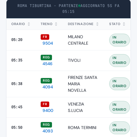
ROMA TIBURTINA - PARTENZE
AGGIORNATO 5S FA
05:15
ORARIO
↕
TRENO
↕
DESTINAZIONE
↕
STATO
↕
MILANO
FR
IN
05:20
ORARIO
9504
CENTRALE
REG
IN
05:35
TIVOLI
ORARIO
4546
FIRENZE SANTA
REG
IN
05:38
MARIA
ORARIO
4094
NOVELLA
VENEZIA
FR
IN
05:45
ORARIO
9400
S.LUCIA
REG
IN
05:50
ROMA TERMINI
ORARIO
4093