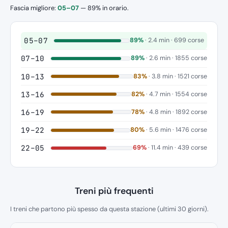
Fascia migliore:
05–07
— 89% in orario.
05–07
89%
· 2.4 min · 699 corse
07–10
89%
· 2.6 min · 1855 corse
10–13
83%
· 3.8 min · 1521 corse
13–16
82%
· 4.7 min · 1554 corse
16–19
78%
· 4.8 min · 1892 corse
19–22
80%
· 5.6 min · 1476 corse
22–05
69%
· 11.4 min · 439 corse
Treni più frequenti
I treni che partono più spesso da questa stazione (ultimi 30 giorni).