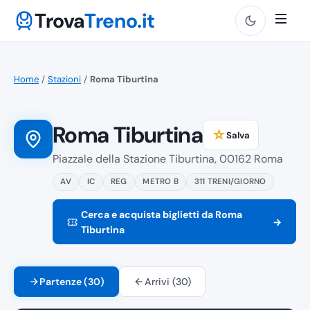
Trova
Treno.it
Home
/
Stazioni
/
Roma Tiburtina
Roma Tiburtina
☆
Salva
Piazzale della Stazione Tiburtina, 00162 Roma
AV
IC
REG
METRO B
311 TRENI/GIORNO
Cerca e acquista biglietti da Roma
→
Tiburtina
Partenze (30)
Arrivi (30)