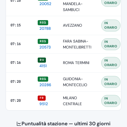
07:10
ORARIO
20052
MANDELA-
SAMBUCI
REG
IN
07:15
AVEZZANO
ORARIO
20788
FARA SABINA-
REG
IN
07:16
ORARIO
20573
MONTELIBRETTI
RV
IN
07:16
ROMA TERMINI
ORARIO
4151
GUIDONIA-
REG
IN
07:20
ORARIO
20286
MONTECELIO
MILANO
FR
IN
07:20
ORARIO
9512
CENTRALE
Puntualità stazione — ultimi 30 giorni