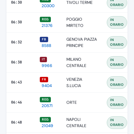
IN
06:30
TIVOLI TERME
ORARIO
20300
POGGIO
REG
IN
06:30
ORARIO
21376
MIRTETO
GENOVA PIAZZA
FB
IN
06:32
ORARIO
8588
PRINCIPE
MILANO
IT
IN
06:38
ORARIO
9966
CENTRALE
VENEZIA
FR
IN
06:43
ORARIO
9404
S.LUCIA
REG
IN
06:46
ORTE
ORARIO
20571
NAPOLI
REG
IN
06:48
ORARIO
21049
CENTRALE