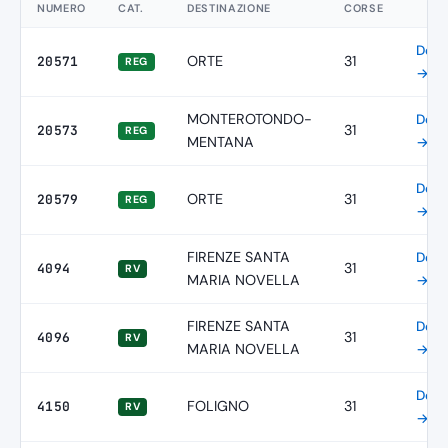
NUMERO
CAT.
DESTINAZIONE
CORSE
Detta
ORTE
31
20571
REG
→
MONTEROTONDO-
Detta
31
20573
REG
MENTANA
→
Detta
ORTE
31
20579
REG
→
FIRENZE SANTA
Detta
31
4094
RV
MARIA NOVELLA
→
FIRENZE SANTA
Detta
31
4096
RV
MARIA NOVELLA
→
Detta
FOLIGNO
31
4150
RV
→