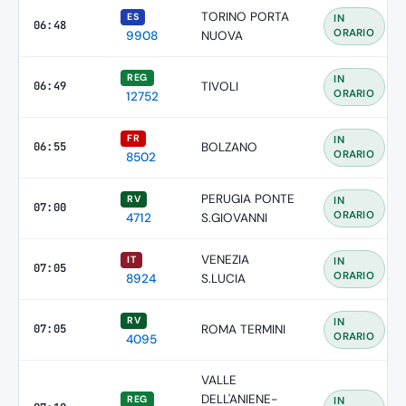
TORINO PORTA
ES
IN
06:48
ORARIO
9908
NUOVA
REG
IN
06:49
TIVOLI
ORARIO
12752
FR
IN
06:55
BOLZANO
ORARIO
8502
PERUGIA PONTE
RV
IN
07:00
ORARIO
4712
S.GIOVANNI
VENEZIA
IT
IN
07:05
ORARIO
8924
S.LUCIA
RV
IN
07:05
ROMA TERMINI
ORARIO
4095
VALLE
DELL'ANIENE-
REG
IN