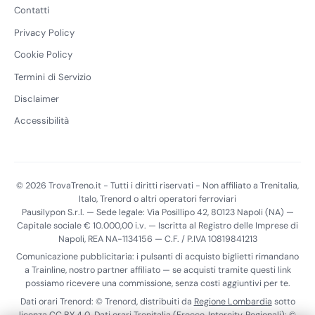
Contatti
Privacy Policy
Cookie Policy
Termini di Servizio
Disclaimer
Accessibilità
© 2026 TrovaTreno.it - Tutti i diritti riservati - Non affiliato a Trenitalia,
Italo, Trenord o altri operatori ferroviari
Pausilypon S.r.l. — Sede legale: Via Posillipo 42, 80123 Napoli (NA) —
Capitale sociale € 10.000,00 i.v. — Iscritta al Registro delle Imprese di
Napoli, REA NA-1134156 — C.F. / P.IVA 10819841213
Comunicazione pubblicitaria: i pulsanti di acquisto biglietti rimandano
a Trainline, nostro partner affiliato — se acquisti tramite questi link
possiamo ricevere una commissione, senza costi aggiuntivi per te.
Dati orari Trenord: © Trenord, distribuiti da
Regione Lombardia
sotto
licenza
CC BY 4.0
. Dati orari Trenitalia (Frecce, Intercity, Regionali): ©