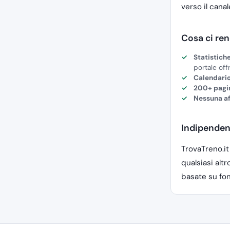
verso il cana
Cosa ci ren
Statistich
portale off
Calendario
200+ pagin
Nessuna af
Indipenden
TrovaTreno.it
qualsiasi alt
basate su fon