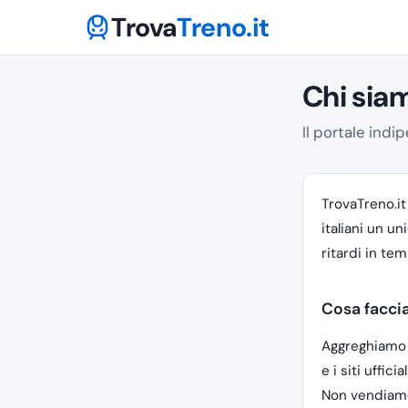
Trova
Treno.it
Chi sia
Il portale indi
TrovaTreno.it
italiani un u
ritardi in te
Cosa facc
Aggreghiamo 
e i siti uffic
Non vendiamo 