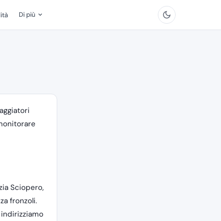
Di più
ità
aggiatori
 monitorare
ia Sciopero,
za fronzoli.
 indirizziamo