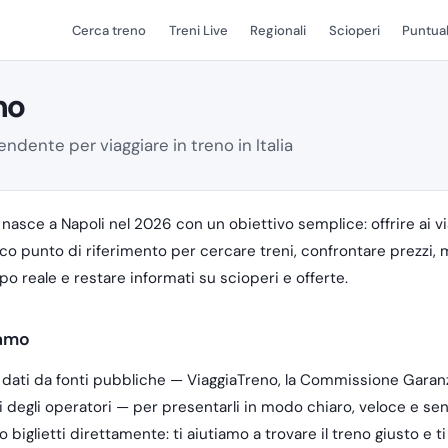
Cerca treno
Treni Live
Regionali
Scioperi
Puntual
mo
pendente per viaggiare in treno in Italia
 nasce a Napoli nel 2026 con un obiettivo semplice: offrire ai vi
nico punto di riferimento per cercare treni, confrontare prezzi,
mpo reale e restare informati su scioperi e offerte.
iamo
dati da fonti pubbliche — ViaggiaTreno, la Commissione Garanz
iali degli operatori — per presentarli in modo chiaro, veloce e sen
biglietti direttamente: ti aiutiamo a trovare il treno giusto e ti