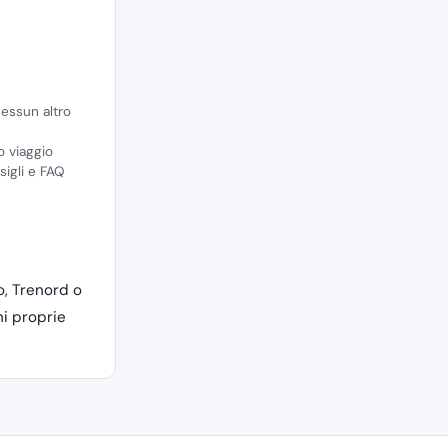
nessun altro
o viaggio
sigli e FAQ
lo, Trenord o
ni proprie