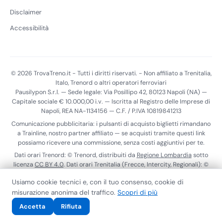
Disclaimer
Accessibilità
© 2026 TrovaTreno.it - Tutti i diritti riservati. - Non affiliato a Trenitalia,
Italo, Trenord o altri operatori ferroviari
Pausilypon S.r.l. — Sede legale: Via Posillipo 42, 80123 Napoli (NA) —
Capitale sociale € 10.000,00 i.v. — Iscritta al Registro delle Imprese di
Napoli, REA NA-1134156 — C.F. / P.IVA 10819841213
Comunicazione pubblicitaria: i pulsanti di acquisto biglietti rimandano
a Trainline, nostro partner affiliato — se acquisti tramite questi link
possiamo ricevere una commissione, senza costi aggiuntivi per te.
Dati orari Trenord: © Trenord, distribuiti da
Regione Lombardia
sotto
licenza
CC BY 4.0
. Dati orari Trenitalia (Frecce, Intercity, Regionali): ©
Trenitalia S.p.A., distribuiti tramite il
Punto di Accesso Nazionale
ai
Usiamo cookie tecnici e, con il tuo consenso, cookie di
sensi del Reg. (UE) 2017/1926. Dati realtime Trenitalia:
ViaggiaTreno
.
misurazione anonima del traffico.
Scopri di più
Calendario scioperi:
MIT
.
Privacy Policy
Cookie Policy
Termini di Servizio
Contatti
Accessibilità
Accetta
Rifiuta