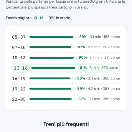
Puntualità delle partenze per fascia oraria (ultimi 30 giorni). Più alta la
percentuale, più spesso i treni partono in orario.
Fascia migliore:
13–16
— 91% in orario.
05–07
89%
· 3.1 min · 156 corse
07–10
87%
· 3.5 min · 382 corse
10–13
90%
· 3.7 min · 371 corse
13–16
91%
· 3 min · 363 corse
16–19
86%
· 3.4 min · 366 corse
19–22
89%
· 4.2 min · 368 corse
22–05
87%
· 6.1 min · 286 corse
Treni più frequenti