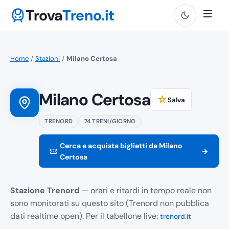
Trova
Treno.it
Home
/
Stazioni
/
Milano Certosa
Milano Certosa
☆
Salva
TRENORD
74 TRENI/GIORNO
Cerca e acquista biglietti da Milano
→
Certosa
Stazione Trenord
— orari e ritardi in tempo reale non
sono monitorati su questo sito (Trenord non pubblica
dati realtime open). Per il tabellone live:
trenord.it