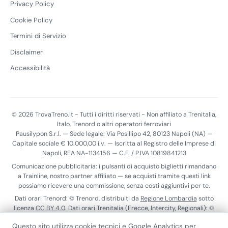
Privacy Policy
Cookie Policy
Termini di Servizio
Disclaimer
Accessibilità
© 2026 TrovaTreno.it - Tutti i diritti riservati - Non affiliato a Trenitalia,
Italo, Trenord o altri operatori ferroviari
Pausilypon S.r.l. — Sede legale: Via Posillipo 42, 80123 Napoli (NA) —
Capitale sociale € 10.000,00 i.v. — Iscritta al Registro delle Imprese di
Napoli, REA NA-1134156 — C.F. / P.IVA 10819841213
Comunicazione pubblicitaria: i pulsanti di acquisto biglietti rimandano
a Trainline, nostro partner affiliato — se acquisti tramite questi link
possiamo ricevere una commissione, senza costi aggiuntivi per te.
Dati orari Trenord: © Trenord, distribuiti da
Regione Lombardia
sotto
licenza
CC BY 4.0
. Dati orari Trenitalia (Frecce, Intercity, Regionali): ©
Trenitalia S.p.A., distribuiti tramite il
Punto di Accesso Nazionale
ai
Questo sito utilizza cookie tecnici e Google Analytics per
sensi del Reg. (UE) 2017/1926. Dati realtime Trenitalia:
ViaggiaTreno
.