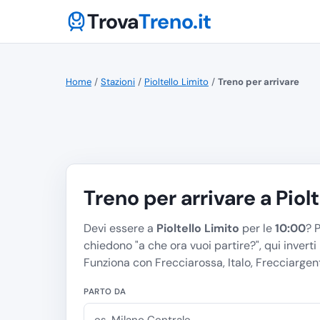
Trova
Treno.it
Home
/
Stazioni
/
Pioltello Limito
/
Treno per arrivare
Treno per arrivare a Piol
Devi essere a
Pioltello Limito
per le
10:00
? 
chiedono "
a che ora vuoi partire?
", qui inverti
Funziona con Frecciarossa, Italo, Frecciargento
PARTO DA