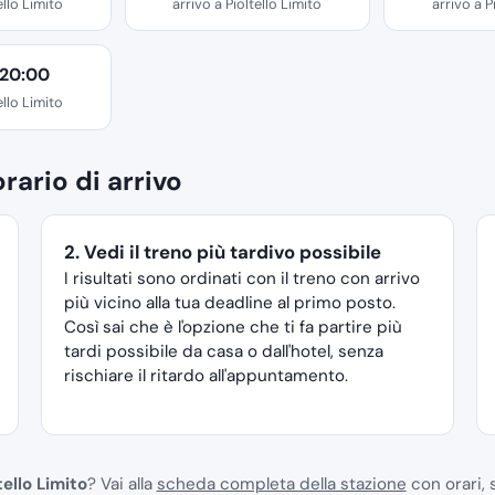
ello Limito
arrivo a Pioltello Limito
arrivo a P
 20:00
ello Limito
rario di arrivo
2. Vedi il treno più tardivo possibile
I risultati sono ordinati con il treno con arrivo
più vicino alla tua deadline al primo posto.
Così sai che è l'opzione che ti fa partire più
tardi possibile da casa o dall'hotel, senza
rischiare il ritardo all'appuntamento.
tello Limito
? Vai alla
scheda completa della stazione
con orari, s