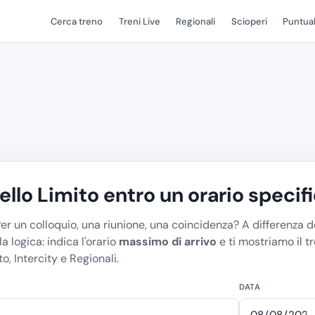
Cerca treno
Treni Live
Regionali
Scioperi
Puntual
tello Limito entro un orario specif
Per un colloquio, una riunione, una coincidenza? A differenza de
 la logica: indica l'orario
massimo di arrivo
e ti mostriamo il tr
, Intercity e Regionali.
DATA