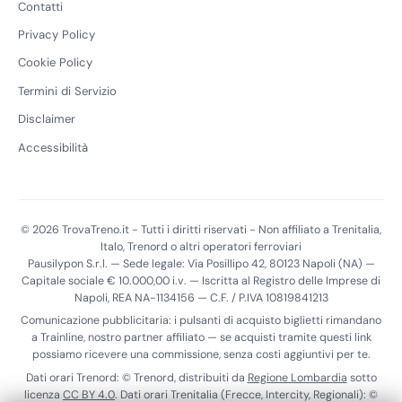
Contatti
Privacy Policy
Cookie Policy
Termini di Servizio
Disclaimer
Accessibilità
© 2026 TrovaTreno.it - Tutti i diritti riservati - Non affiliato a Trenitalia,
Italo, Trenord o altri operatori ferroviari
Pausilypon S.r.l. — Sede legale: Via Posillipo 42, 80123 Napoli (NA) —
Capitale sociale € 10.000,00 i.v. — Iscritta al Registro delle Imprese di
Napoli, REA NA-1134156 — C.F. / P.IVA 10819841213
Comunicazione pubblicitaria: i pulsanti di acquisto biglietti rimandano
a Trainline, nostro partner affiliato — se acquisti tramite questi link
possiamo ricevere una commissione, senza costi aggiuntivi per te.
Dati orari Trenord: © Trenord, distribuiti da
Regione Lombardia
sotto
licenza
CC BY 4.0
. Dati orari Trenitalia (Frecce, Intercity, Regionali): ©