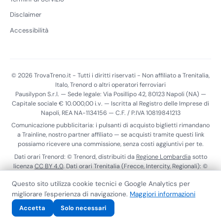
Disclaimer
Accessibilità
© 2026 TrovaTreno.it - Tutti i diritti riservati - Non affiliato a Trenitalia,
Italo, Trenord o altri operatori ferroviari
Pausilypon S.r.l. — Sede legale: Via Posillipo 42, 80123 Napoli (NA) —
Capitale sociale € 10.000,00 i.v. — Iscritta al Registro delle Imprese di
Napoli, REA NA-1134156 — C.F. / P.IVA 10819841213
Comunicazione pubblicitaria: i pulsanti di acquisto biglietti rimandano
a Trainline, nostro partner affiliato — se acquisti tramite questi link
possiamo ricevere una commissione, senza costi aggiuntivi per te.
Dati orari Trenord: © Trenord, distribuiti da
Regione Lombardia
sotto
licenza
CC BY 4.0
. Dati orari Trenitalia (Frecce, Intercity, Regionali): ©
Trenitalia S.p.A., distribuiti tramite il
Punto di Accesso Nazionale
ai
Questo sito utilizza cookie tecnici e Google Analytics per
sensi del Reg. (UE) 2017/1926. Dati realtime Trenitalia:
ViaggiaTreno
.
migliorare l'esperienza di navigazione.
Maggiori informazioni
Calendario scioperi:
MIT
.
Privacy
Cookie
Termini
Contatti
Accessibilità
Accetta
Solo necessari