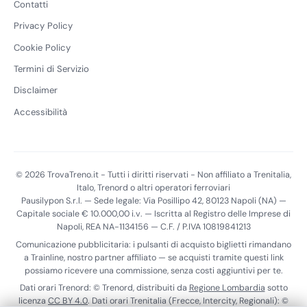
Contatti
Privacy Policy
Cookie Policy
Termini di Servizio
Disclaimer
Accessibilità
© 2026 TrovaTreno.it - Tutti i diritti riservati - Non affiliato a Trenitalia,
Italo, Trenord o altri operatori ferroviari
Pausilypon S.r.l. — Sede legale: Via Posillipo 42, 80123 Napoli (NA) —
Capitale sociale € 10.000,00 i.v. — Iscritta al Registro delle Imprese di
Napoli, REA NA-1134156 — C.F. / P.IVA 10819841213
Comunicazione pubblicitaria: i pulsanti di acquisto biglietti rimandano
a Trainline, nostro partner affiliato — se acquisti tramite questi link
possiamo ricevere una commissione, senza costi aggiuntivi per te.
Dati orari Trenord: © Trenord, distribuiti da
Regione Lombardia
sotto
licenza
CC BY 4.0
. Dati orari Trenitalia (Frecce, Intercity, Regionali): ©