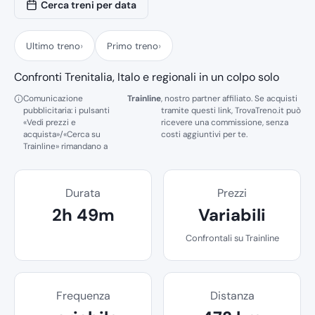
Cerca treni per data
Ultimo treno
Primo treno
Confronti Trenitalia, Italo e regionali in un colpo solo
Comunicazione
Trainline
, nostro partner affiliato. Se acquisti
pubblicitaria: i pulsanti
tramite questi link, TrovaTreno.it può
«Vedi prezzi e
ricevere una commissione, senza
acquista»/«Cerca su
costi aggiuntivi per te.
Trainline» rimandano a
Durata
Prezzi
2h 49m
Variabili
Confrontali su Trainline
Frequenza
Distanza