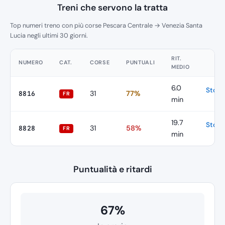
Treni che servono la tratta
Top numeri treno con più corse Pescara Centrale → Venezia Santa
Lucia negli ultimi 30 giorni.
RIT.
NUMERO
CAT.
CORSE
PUNTUALI
MEDIO
6.0
Stori
31
77%
8816
FR
min
19.7
Stori
31
58%
8828
FR
min
Puntualità e ritardi
67%