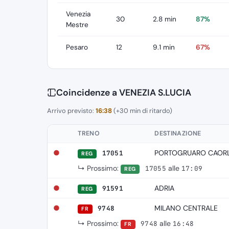
Venezia
30
2.8 min
87%
Mestre
Pesaro
12
9.1 min
67%
Coincidenze a VENEZIA S.LUCIA
Arrivo previsto:
16:38
(+30 min di ritardo)
TRENO
DESTINAZIONE
●
PORTOGRUARO CAOR
17051
REG
↳ Prossimo:
alle
17055
17:09
REG
●
ADRIA
91591
REG
●
MILANO CENTRALE
9748
FR
↳ Prossimo:
alle
9748
16:48
FR