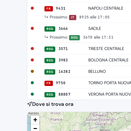
●
NAPOLI CENTRALE
9431
FR
↳ Prossimo:
alle
8925
17:05
IT
●
SACILE
3666
REG
↳ Prossimo:
alle
3670
17:31
REG
●
TRIESTE CENTRALE
3571
REG
●
BOLOGNA CENTRALE
3983
REG
●
BELLUNO
16382
REG
●
TORINO PORTA NUOV
9750
FR
●
VERONA PORTA NUOV
88807
REG
Dove si trova ora
+
−