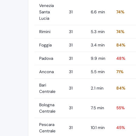
Venezia
Santa
31
6.6 min
74%
Lucia
Rimini
31
5.3 min
74%
Foggia
31
3.4 min
84%
Padova
31
9.9 min
48%
Ancona
31
5.5 min
71%
Bari
31
2.1 min
84%
Centrale
Bologna
31
7.5 min
55%
Centrale
Pescara
31
10.1 min
45%
Centrale