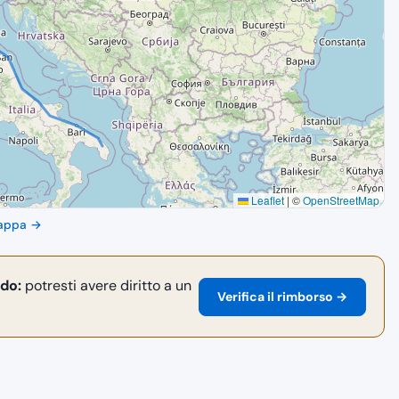
Leaflet
|
©
OpenStreetMap
 mappa →
rdo:
potresti avere diritto a un
Verifica il rimborso →