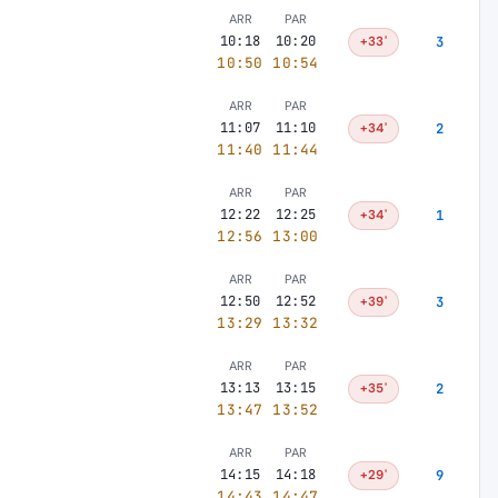
ARR
PAR
10:18
10:20
+33'
3
10:50
10:54
ARR
PAR
11:07
11:10
+34'
2
11:40
11:44
ARR
PAR
12:22
12:25
+34'
1
12:56
13:00
ARR
PAR
12:50
12:52
+39'
3
13:29
13:32
ARR
PAR
13:13
13:15
+35'
2
13:47
13:52
ARR
PAR
14:15
14:18
+29'
9
14:43
14:47