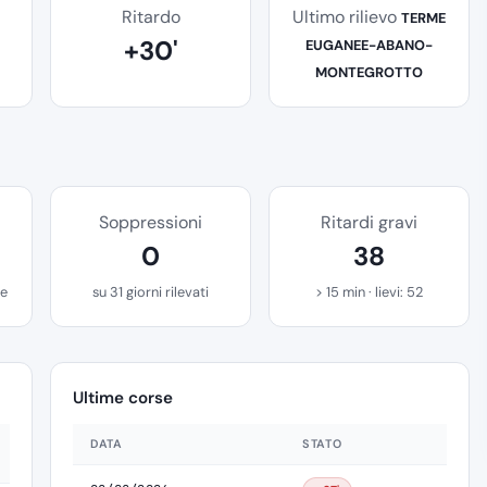
Ritardo
Ultimo rilievo
TERME
+30'
EUGANEE-ABANO-
MONTEGROTTO
Soppressioni
Ritardi gravi
0
38
se
su 31 giorni rilevati
> 15 min · lievi: 52
Ultime corse
DATA
STATO