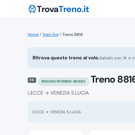
Trova
Treno.it
Home
/
Treni live
/
Treno 8816
Ritrova questo treno al volo.
Salvalo con ☆ e co
Treno 881
FA
RISCHIO RITARDO: BASSO
LECCE → VENEZIA S.LUCIA
LECCE → VENEZIA S.LUCIA