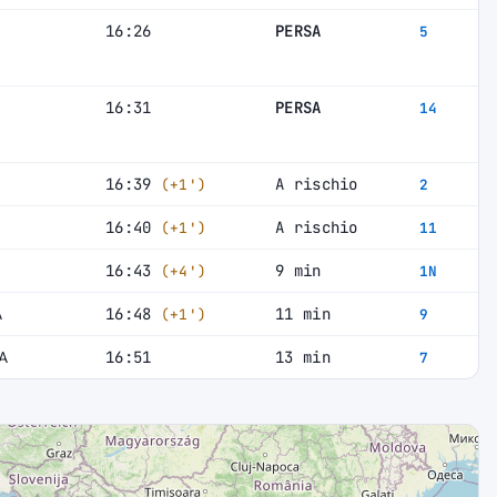
16:26
PERSA
5
16:31
PERSA
14
16:39
A rischio
(+1')
2
16:40
A rischio
(+1')
11
16:43
9 min
(+4')
1N
A
16:48
11 min
(+1')
9
A
16:51
13 min
7