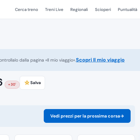
Cerca treno
Treni Live
Regionali
Scioperi
Puntualità
Scopri Il mio viaggio
ntrollalo dalla pagina «Il mio viaggio».
6
☆
Salva
+30'
Vedi prezzi per la prossima corsa
→