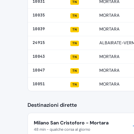
10031
MORTARA
TN
10035
MORTARA
TN
10039
MORTARA
TN
24915
ALBAIRATE-VER
TN
10043
MORTARA
TN
10047
MORTARA
TN
10051
MORTARA
TN
Destinazioni dirette
Milano San Cristoforo - Mortara
48 min - qualche corsa al giorno