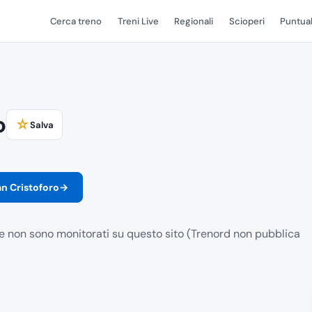
Cerca treno
Treni Live
Regionali
Scioperi
Puntual
o
☆
Salva
an Cristoforo
→
le non sono monitorati su questo sito (Trenord non pubblica