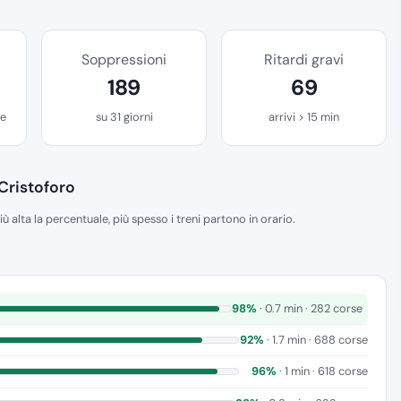
Soppressioni
Ritardi gravi
189
69
se
su 31 giorni
arrivi > 15 min
Cristoforo
iù alta la percentuale, più spesso i treni partono in orario.
98%
· 0.7 min · 282 corse
92%
· 1.7 min · 688 corse
96%
· 1 min · 618 corse