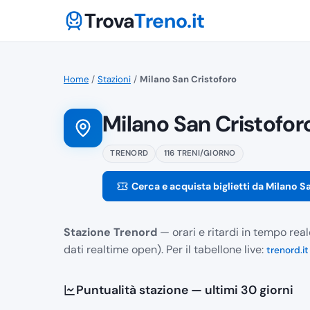
Trova
Treno.it
Home
/
Stazioni
/
Milano San Cristoforo
Milano San Cristofor
TRENORD
116 TRENI/GIORNO
Cerca e acquista biglietti da Milano S
Stazione Trenord
— orari e ritardi in tempo rea
dati realtime open). Per il tabellone live:
trenord.it
Puntualità stazione — ultimi 30 giorni