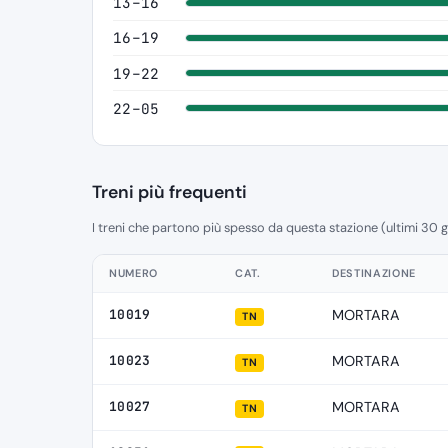
13–16
16–19
19–22
22–05
Treni più frequenti
I treni che partono più spesso da questa stazione (ultimi 30 g
NUMERO
CAT.
DESTINAZIONE
10019
MORTARA
TN
10023
MORTARA
TN
10027
MORTARA
TN