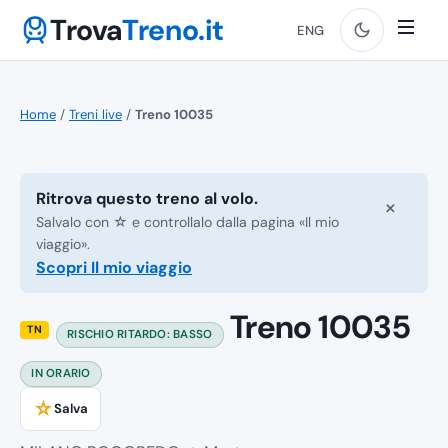
Trova
Treno.it
ENG
Home
/
Treni live
/
Treno 10035
Ritrova questo treno al volo.
×
Salvalo con ☆ e controllalo dalla pagina «Il mio
viaggio».
Scopri Il mio viaggio
Treno 10035
TN
RISCHIO RITARDO: BASSO
IN ORARIO
☆
Salva