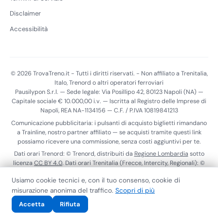
Disclaimer
Accessibilità
© 2026 TrovaTreno.it - Tutti i diritti riservati. - Non affiliato a Trenitalia,
Italo, Trenord o altri operatori ferroviari
Pausilypon S.r.l. — Sede legale: Via Posillipo 42, 80123 Napoli (NA) —
Capitale sociale € 10.000,00 i.v. — Iscritta al Registro delle Imprese di
Napoli, REA NA-1134156 — C.F. / P.IVA 10819841213
Comunicazione pubblicitaria: i pulsanti di acquisto biglietti rimandano
a Trainline, nostro partner affiliato — se acquisti tramite questi link
possiamo ricevere una commissione, senza costi aggiuntivi per te.
Dati orari Trenord: © Trenord, distribuiti da
Regione Lombardia
sotto
licenza
CC BY 4.0
. Dati orari Trenitalia (Frecce, Intercity, Regionali): ©
Trenitalia S.p.A., distribuiti tramite il
Punto di Accesso Nazionale
ai
Usiamo cookie tecnici e, con il tuo consenso, cookie di
sensi del Reg. (UE) 2017/1926. Dati realtime Trenitalia:
ViaggiaTreno
.
misurazione anonima del traffico.
Scopri di più
Calendario scioperi:
MIT
.
Privacy Policy
Cookie Policy
Termini di Servizio
Contatti
Accessibilità
Accetta
Rifiuta