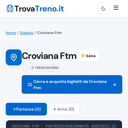
Trova
Treno.it
Home
/
Stazioni
/
Croviana Ftm
Croviana Ftm
☆
Salva
0 TRENI/GIORNO
Cerca e acquista biglietti da Croviana
→
Ftm
Partenze (0)
Arrivi (0)
CROVIANA FTM - PARTENZE
AGGIORNATO ADESSO
21:21