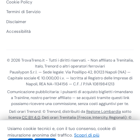
Cookie Policy
Termini di Servizio
Disclaimer
Accessibilità
© 2026 TrovaTreno.it - Tutti i diritti riservati. - Non affiliato a Trenitalia,
Italo, Trenord o altri operatori ferroviari
Pausilypon S.r.l. — Sede legale: Via Posillipo 42, 80123 Napoli (NA) —
Capitale sociale € 10.000,00 i.v. — Iscritta al Registro delle Imprese di
Napoli, REA NA-1134156 — C.F. / P.IVA 10819841213
Comunicazione pubblicitaria: i pulsanti di acquisto biglietti rimandano
a Trainline, nostro partner affiliato — se acquisti tramite questi link
possiamo ricevere una commissione, senza costi aggiuntivi per te.
Dati orari Trenord: © Trenord, distribuiti da
Regione Lombardia
sotto
licenza
CC BY 4.0
. Dati orari Trenitalia (Frecce, Intercity, Regionali): ©
Trenitalia S.p.A., distribuiti tramite il
Punto di Accesso Nazionale
ai
Usiamo cookie tecnici e, con il tuo consenso, cookie di
sensi del Reg. (UE) 2017/1926. Dati realtime Trenitalia:
ViaggiaTreno
.
misurazione anonima del traffico.
Scopri di più
Calendario scioperi:
MIT
.