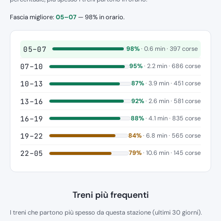
Fascia migliore:
05–07
— 98% in orario.
05–07
98%
· 0.6 min · 397 corse
07–10
95%
· 2.2 min · 686 corse
10–13
87%
· 3.9 min · 451 corse
13–16
92%
· 2.6 min · 581 corse
16–19
88%
· 4.1 min · 835 corse
19–22
84%
· 6.8 min · 565 corse
22–05
79%
· 10.6 min · 145 corse
Treni più frequenti
I treni che partono più spesso da questa stazione (ultimi 30 giorni).