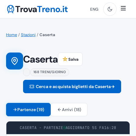
Trova
Treno.it
ENG
Home
/
Stazioni
/
Caserta
Caserta
☆
Salva
168 TRENI/GIORNO
Cerca e acquista biglietti da Caserta
→
Partenze (19)
Arrivi (18)
CASERTA - PARTENZE
AGGIORNATO 5S FA
16:28