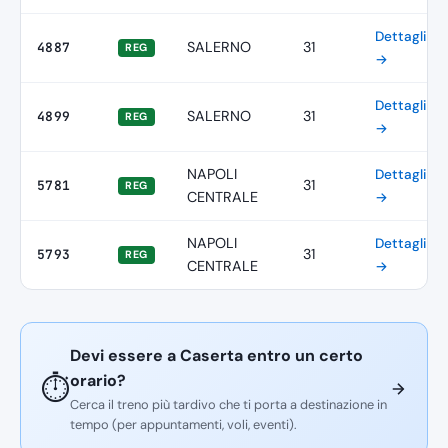
Dettagli
SALERNO
31
4887
REG
→
Dettagli
SALERNO
31
4899
REG
→
NAPOLI
Dettagli
31
5781
REG
CENTRALE
→
NAPOLI
Dettagli
31
5793
REG
CENTRALE
→
Devi essere a Caserta entro un certo
orario?
⏱️
Cerca il treno più tardivo che ti porta a destinazione in
tempo (per appuntamenti, voli, eventi).