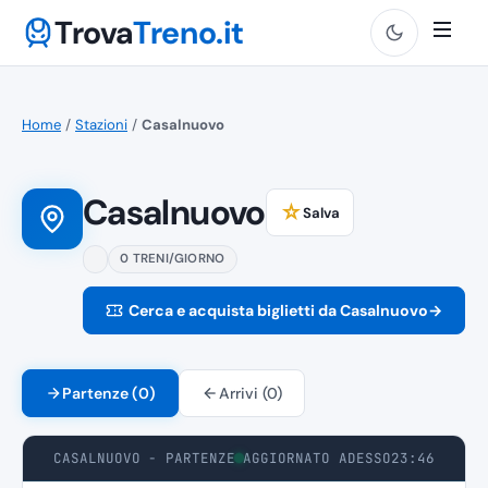
Trova
Treno.it
Home
/
Stazioni
/
Casalnuovo
Casalnuovo
☆
Salva
0 TRENI/GIORNO
Cerca e acquista biglietti da Casalnuovo
→
Partenze (0)
Arrivi (0)
CASALNUOVO - PARTENZE
AGGIORNATO ADESSO
23:46