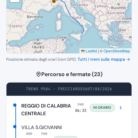
Leaflet
|
©
OpenStreetMap
Posizione stimata dagli orari (non GPS).
Tutti i treni sulla mappa →
Percorso e fermate (23)
TRENO 9584 - FRECCIAROSSA
07/08/2026
PAR
REGGIO DI CALABRIA
IN ORARIO
1
06:33
CENTRALE
VILLA S.GIOVANNI
ARR
PAR