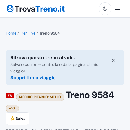
Trova
Treno.it
Home
/
Treni live
/
Treno 9584
Ritrova questo treno al volo.
×
Salvalo con ☆ e controllalo dalla pagina «Il mio
viaggio».
Scopri Il mio viaggio
Treno 9584
FR
RISCHIO RITARDO: MEDIO
+10'
☆
Salva