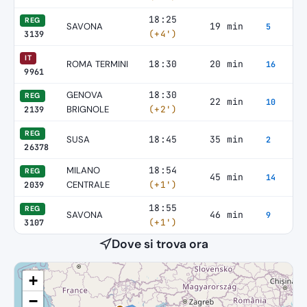
18:25
REG
SAVONA
19 min
5
(+4')
3139
IT
ROMA TERMINI
18:30
20 min
16
9961
GENOVA
18:30
REG
22 min
10
BRIGNOLE
(+2')
2139
REG
SUSA
18:45
35 min
2
26378
MILANO
18:54
REG
45 min
14
CENTRALE
(+1')
2039
18:55
REG
SAVONA
46 min
9
(+1')
3107
Dove si trova ora
+
−