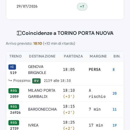
29/07/2026
+1'
Coincidenze a TORINO PORTA NUOVA
Arrivo previsto:
18:10
(+10 min di ritardo)
TRENO
DESTINAZIONE
PARTENZA
MARGINE
BIN.
GENOVA
IC
18:05
PERSA
8
BRIGNOLE
519
↳ Prossimo:
alle
2139
18:30
RV
MILANO PORTA
18:10
A
REG
20
GARIBALDI
(+3')
rischio
2059
18:15
REG
BARDONECCHIA
7 min
11
(+2')
26926
18:25
REG
IVREA
17 min
19
(+2')
2739