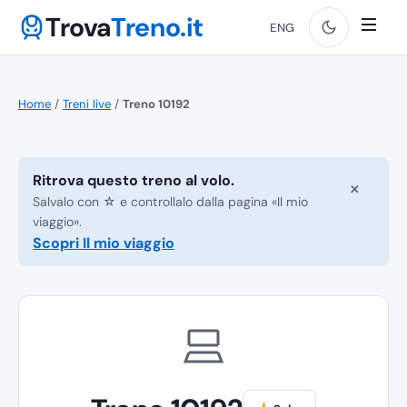
Trova
Treno.it
ENG
Home
/
Treni live
/
Treno 10192
Ritrova questo treno al volo.
×
Salvalo con ☆ e controllalo dalla pagina «Il mio
viaggio».
Scopri Il mio viaggio