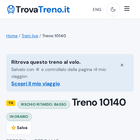
Trova
Treno.it
ENG
Home
/
Treni live
/
Treno 10140
Ritrova questo treno al volo.
×
Salvalo con ☆ e controllalo dalla pagina «Il mio
viaggio».
Scopri Il mio viaggio
Treno 10140
TN
RISCHIO RITARDO: BASSO
IN ORARIO
☆
Salva