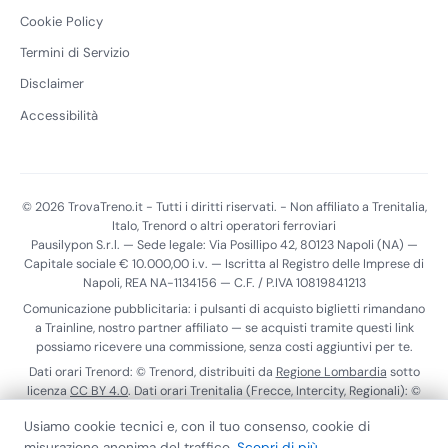
Cookie Policy
Termini di Servizio
Disclaimer
Accessibilità
© 2026 TrovaTreno.it - Tutti i diritti riservati. - Non affiliato a Trenitalia,
Italo, Trenord o altri operatori ferroviari
Pausilypon S.r.l. — Sede legale: Via Posillipo 42, 80123 Napoli (NA) —
Capitale sociale € 10.000,00 i.v. — Iscritta al Registro delle Imprese di
Napoli, REA NA-1134156 — C.F. / P.IVA 10819841213
Comunicazione pubblicitaria: i pulsanti di acquisto biglietti rimandano
a Trainline, nostro partner affiliato — se acquisti tramite questi link
possiamo ricevere una commissione, senza costi aggiuntivi per te.
Dati orari Trenord: © Trenord, distribuiti da
Regione Lombardia
sotto
licenza
CC BY 4.0
. Dati orari Trenitalia (Frecce, Intercity, Regionali): ©
Trenitalia S.p.A., distribuiti tramite il
Punto di Accesso Nazionale
ai
Usiamo cookie tecnici e, con il tuo consenso, cookie di
sensi del Reg. (UE) 2017/1926. Dati realtime Trenitalia:
ViaggiaTreno
.
misurazione anonima del traffico.
Scopri di più
Calendario scioperi:
MIT
.