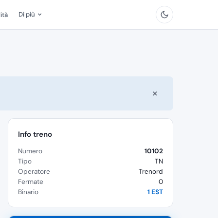
Di più
ità
×
Info treno
Numero
10102
Tipo
TN
Operatore
Trenord
Fermate
0
Binario
1 EST