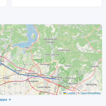
Leaflet
|
©
OpenStreetMap
 mappa →