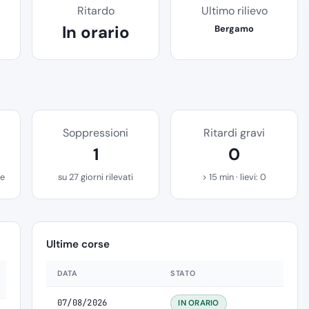
Ritardo
Ultimo rilievo
In orario
Bergamo
Soppressioni
Ritardi gravi
1
0
se
su 27 giorni rilevati
> 15 min · lievi: 0
Ultime corse
DATA
STATO
07/08/2026
IN ORARIO