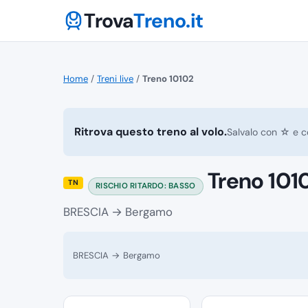
Trova
Treno.it
Home
/
Treni live
/
Treno 10102
Ritrova questo treno al volo.
Salvalo con ☆ e co
Treno 101
TN
RISCHIO RITARDO: BASSO
BRESCIA → Bergamo
BRESCIA → Bergamo