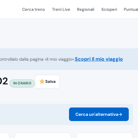
Cerca treno
Treni Live
Regionali
Scioperi
Puntual
Scopri Il mio viaggio
ntrollalo dalla pagina «Il mio viaggio».
02
☆
Salva
IN ORARIO
Cerca un'alternativa
→