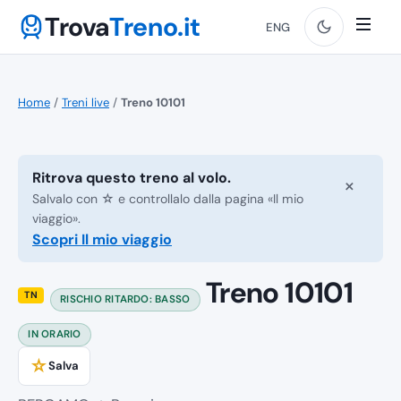
Trova
Treno.it
ENG
Home
/
Treni live
/
Treno 10101
Ritrova questo treno al volo.
×
Salvalo con ☆ e controllalo dalla pagina «Il mio
viaggio».
Scopri Il mio viaggio
Treno 10101
TN
RISCHIO RITARDO: BASSO
IN ORARIO
☆
Salva