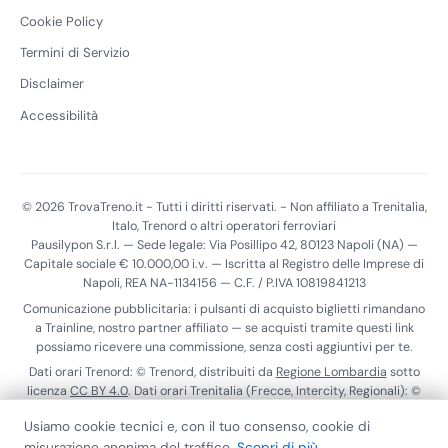
Cookie Policy
Termini di Servizio
Disclaimer
Accessibilità
© 2026 TrovaTreno.it - Tutti i diritti riservati. - Non affiliato a Trenitalia,
Italo, Trenord o altri operatori ferroviari
Pausilypon S.r.l. — Sede legale: Via Posillipo 42, 80123 Napoli (NA) —
Capitale sociale € 10.000,00 i.v. — Iscritta al Registro delle Imprese di
Napoli, REA NA-1134156 — C.F. / P.IVA 10819841213
Comunicazione pubblicitaria: i pulsanti di acquisto biglietti rimandano
a Trainline, nostro partner affiliato — se acquisti tramite questi link
possiamo ricevere una commissione, senza costi aggiuntivi per te.
Dati orari Trenord: © Trenord, distribuiti da
Regione Lombardia
sotto
licenza
CC BY 4.0
. Dati orari Trenitalia (Frecce, Intercity, Regionali): ©
Trenitalia S.p.A., distribuiti tramite il
Punto di Accesso Nazionale
ai
Usiamo cookie tecnici e, con il tuo consenso, cookie di
sensi del Reg. (UE) 2017/1926. Dati realtime Trenitalia:
ViaggiaTreno
.
misurazione anonima del traffico.
Scopri di più
Calendario scioperi:
MIT
.