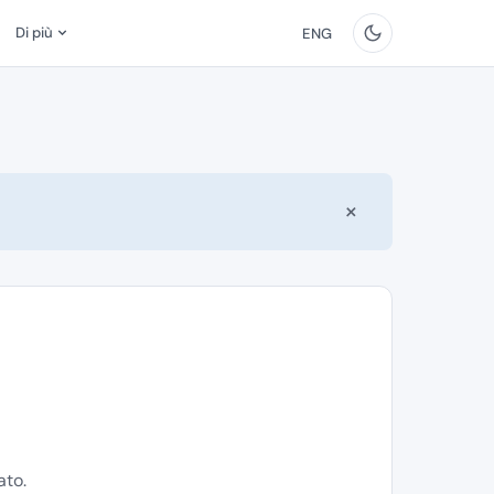
Di più
ENG
×
ato.