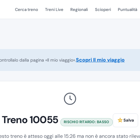
Cerca treno
Treni Live
Regionali
Scioperi
Puntualità
Scopri Il mio viaggio
ntrollalo dalla pagina «Il mio viaggio».
Treno 10055
☆
Salva
RISCHIO RITARDO: BASSO
sto treno è atteso oggi alle 15:26 ma non è ancora stato rilev