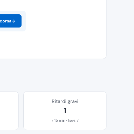
 corsa
→
Ritardi gravi
1
> 15 min · lievi: 7