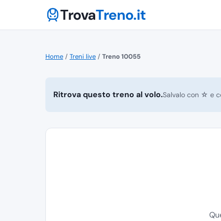
Trova
Treno.it
Home
/
Treni live
/
Treno 10055
Ritrova questo treno al volo.
Salvalo con ☆ e co
Que