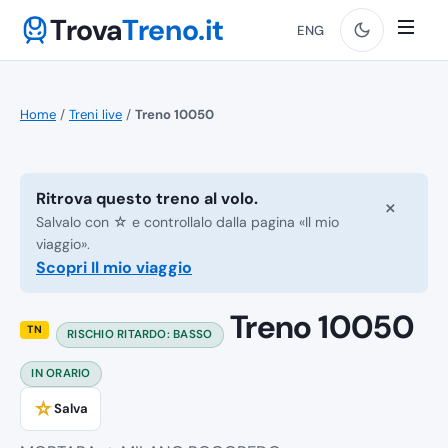
Trova
Treno.it
ENG
Home
/
Treni live
/
Treno 10050
Ritrova questo treno al volo.
×
Salvalo con ☆ e controllalo dalla pagina «Il mio
viaggio».
Scopri Il mio viaggio
Treno 10050
TN
RISCHIO RITARDO: BASSO
IN ORARIO
☆
Salva