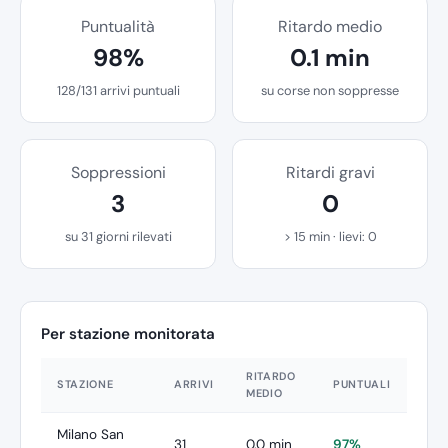
Puntualità
Ritardo medio
98%
0.1 min
128/131 arrivi puntuali
su corse non soppresse
Soppressioni
Ritardi gravi
3
0
su 31 giorni rilevati
> 15 min · lievi: 0
Per stazione monitorata
RITARDO
STAZIONE
ARRIVI
PUNTUALI
MEDIO
Milano San
31
0.0 min
97%