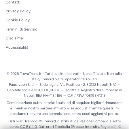
Contatti
Privacy Policy
Cookie Policy
Termini di Servizio
Disclaimer
Accessibilità
© 2026 TrovaTreno.it - Tutti i diritti riservati - Non affiliato a Trenitalia,
Italo, Trenord o altri operatori ferroviari
Pausilypon S.r.l. — Sede legale: Via Posillipo 42, 80123 Napoli (NA) —
Capitale sociale € 10.000,00 i.v. — Iscritta al Registro delle Imprese di
Napoli, REA NA-1134156 — C.F. / P.IVA 10819841213
Comunicazione pubblicitaria: i pulsanti di acquisto biglietti rimandano
a Trainline, nostro partner affiliato — se acquisti tramite questi link
possiamo ricevere una commissione, senza costi aggiuntivi per te.
Dati orari Trenord: © Trenord, distribuiti da
Regione Lombardia
sotto
licenza
CC BY 4.0
. Dati orari Trenitalia (Frecce, Intercity, Regionali): ©