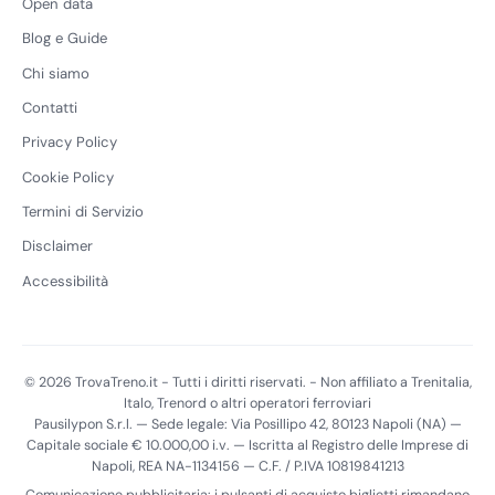
Open data
Blog e Guide
Chi siamo
Contatti
Privacy Policy
Cookie Policy
Termini di Servizio
Disclaimer
Accessibilità
© 2026 TrovaTreno.it - Tutti i diritti riservati. - Non affiliato a Trenitalia,
Italo, Trenord o altri operatori ferroviari
Pausilypon S.r.l. — Sede legale: Via Posillipo 42, 80123 Napoli (NA) —
Capitale sociale € 10.000,00 i.v. — Iscritta al Registro delle Imprese di
Napoli, REA NA-1134156 — C.F. / P.IVA 10819841213
Comunicazione pubblicitaria: i pulsanti di acquisto biglietti rimandano