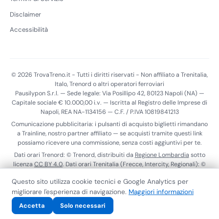
Disclaimer
Accessibilità
© 2026 TrovaTreno.it - Tutti i diritti riservati - Non affiliato a Trenitalia,
Italo, Trenord o altri operatori ferroviari
Pausilypon S.r.l. — Sede legale: Via Posillipo 42, 80123 Napoli (NA) —
Capitale sociale € 10.000,00 i.v. — Iscritta al Registro delle Imprese di
Napoli, REA NA-1134156 — C.F. / P.IVA 10819841213
Comunicazione pubblicitaria: i pulsanti di acquisto biglietti rimandano
a Trainline, nostro partner affiliato — se acquisti tramite questi link
possiamo ricevere una commissione, senza costi aggiuntivi per te.
Dati orari Trenord: © Trenord, distribuiti da
Regione Lombardia
sotto
licenza
CC BY 4.0
. Dati orari Trenitalia (Frecce, Intercity, Regionali): ©
Trenitalia S.p.A., distribuiti tramite il
Punto di Accesso Nazionale
ai
Questo sito utilizza cookie tecnici e Google Analytics per
sensi del Reg. (UE) 2017/1926. Dati realtime Trenitalia:
ViaggiaTreno
.
migliorare l'esperienza di navigazione.
Maggiori informazioni
Calendario scioperi:
MIT
.
Privacy
Cookie
Termini
Contatti
Accessibilità
Accetta
Solo necessari