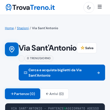
Trova
Treno.it
Home
/
Stazioni
/
Via Sant'Antonio
Via Sant'Antonio
☆
Salva
0 TRENI/GIORNO
Cerca e acquista biglietti da Via
→
Sant'Antonio
Partenze (0)
Arrivi (0)
VIA SANT'ANTONIO - PARTENZE
AGGIORNATO ADESSO