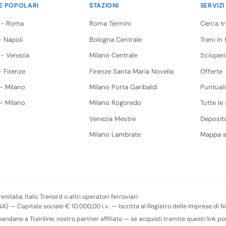
E POPOLARI
STAZIONI
SERVIZI
 - Roma
Roma Termini
Cerca t
 Napoli
Bologna Centrale
Treni in
 - Venezia
Milano Centrale
Scioperi
 Firenze
Firenze Santa Maria Novella
Offerte
 - Milano
Milano Porta Garibaldi
Puntuali
 - Milano
Milano Rogoredo
Tutte le 
Venezia Mestre
Deposito
Milano Lambrate
Mappa s
enitalia, Italo, Trenord o altri operatori ferroviari
(NA) — Capitale sociale € 10.000,00 i.v. — Iscritta al Registro delle Imprese di
imandano a Trainline, nostro partner affiliato — se acquisti tramite questi link