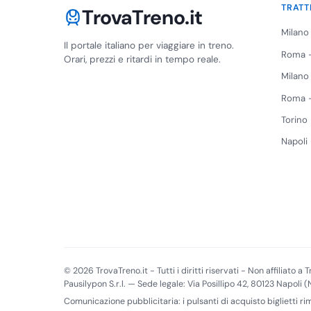
TRATT
TrovaTreno.it
Milano
Il portale italiano per viaggiare in treno.
Roma -
Orari, prezzi e ritardi in tempo reale.
Milano
Roma -
Torino
Napoli
© 2026 TrovaTreno.it - Tutti i diritti riservati - Non affiliato a Tr
Pausilypon S.r.l. — Sede legale: Via Posillipo 42, 80123 Napoli 
Comunicazione pubblicitaria: i pulsanti di acquisto biglietti r