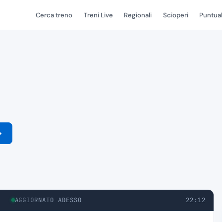
Cerca treno
Treni Live
Regionali
Scioperi
Puntual
→
AGGIORNATO ADESSO
22:12