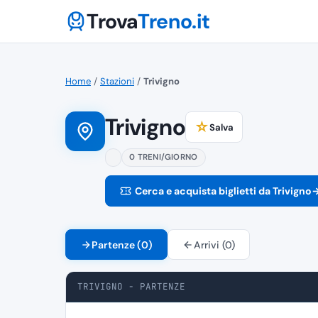
Trova
Treno.it
Home
/
Stazioni
/
Trivigno
Trivigno
☆
Salva
0 TRENI/GIORNO
Cerca e acquista biglietti da Trivigno
Partenze (0)
Arrivi (0)
TRIVIGNO - PARTENZE