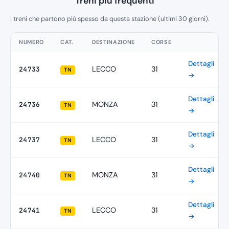
Treni più frequenti
I treni che partono più spesso da questa stazione (ultimi 30 giorni).
NUMERO
CAT.
DESTINAZIONE
CORSE
Dettagli
LECCO
31
24733
TN
→
Dettagli
MONZA
31
24736
TN
→
Dettagli
LECCO
31
24737
TN
→
Dettagli
MONZA
31
24740
TN
→
Dettagli
LECCO
31
24741
TN
→