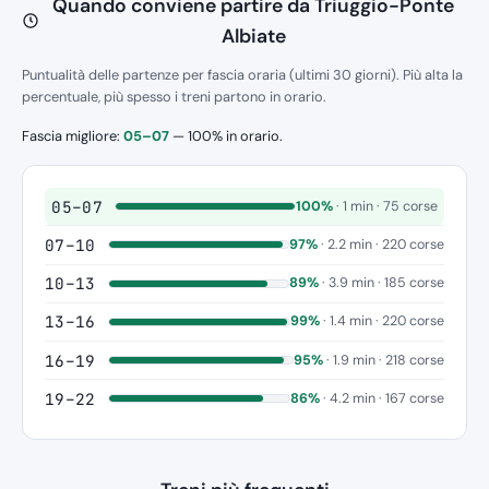
Quando conviene partire da Triuggio-Ponte
Albiate
Puntualità delle partenze per fascia oraria (ultimi 30 giorni). Più alta la
percentuale, più spesso i treni partono in orario.
Fascia migliore:
05–07
— 100% in orario.
05–07
100%
· 1 min · 75 corse
07–10
97%
· 2.2 min · 220 corse
10–13
89%
· 3.9 min · 185 corse
13–16
99%
· 1.4 min · 220 corse
16–19
95%
· 1.9 min · 218 corse
19–22
86%
· 4.2 min · 167 corse