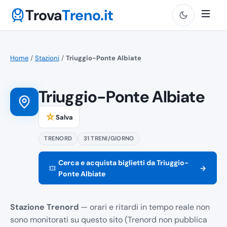
Trova
Treno.it
Home
/
Stazioni
/
Triuggio-Ponte Albiate
Triuggio-Ponte Albiate
☆
Salva
TRENORD
31 TRENI/GIORNO
Cerca e acquista biglietti da Triuggio-
→
Ponte Albiate
Stazione Trenord
— orari e ritardi in tempo reale non
sono monitorati su questo sito (Trenord non pubblica