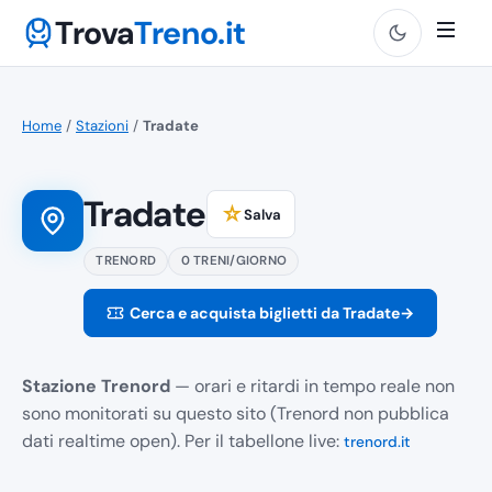
Trova
Treno.it
Home
/
Stazioni
/
Tradate
Tradate
☆
Salva
TRENORD
0 TRENI/GIORNO
Cerca e acquista biglietti da Tradate
→
Stazione Trenord
— orari e ritardi in tempo reale non
sono monitorati su questo sito (Trenord non pubblica
dati realtime open). Per il tabellone live:
trenord.it