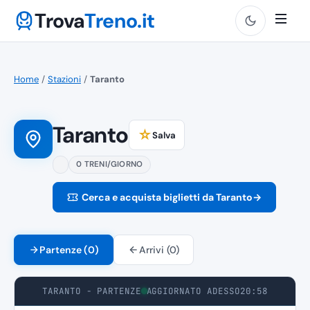
Trova
Treno.it
Home
/
Stazioni
/
Taranto
Taranto
☆
Salva
0 TRENI/GIORNO
Cerca e acquista biglietti da Taranto
→
Partenze (0)
Arrivi (0)
TARANTO - PARTENZE
AGGIORNATO ADESSO
20:58