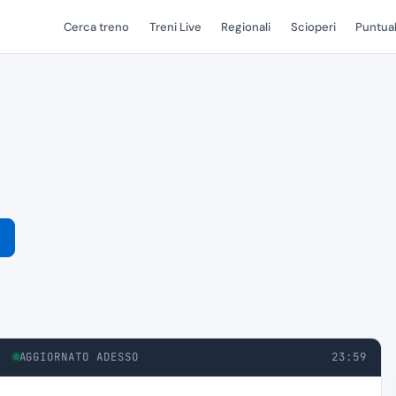
Cerca treno
Treni Live
Regionali
Scioperi
Puntual
AGGIORNATO ADESSO
23:59