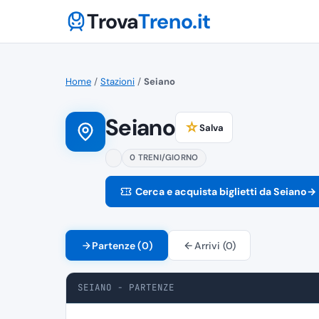
Trova
Treno.it
Home
/
Stazioni
/
Seiano
Seiano
☆
Salva
0 TRENI/GIORNO
Cerca e acquista biglietti da Seiano
→
Partenze (0)
Arrivi (0)
SEIANO - PARTENZE