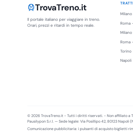
TRATT
TrovaTreno.it
Milano
Il portale italiano per viaggiare in treno.
Roma -
Orari, prezzi e ritardi in tempo reale.
Milano
Roma -
Torino
Napoli
© 2026 TrovaTreno.it - Tutti i diritti riservati. - Non affiliato a T
Pausilypon S.r.l. — Sede legale: Via Posillipo 42, 80123 Napoli 
Comunicazione pubblicitaria: i pulsanti di acquisto biglietti r