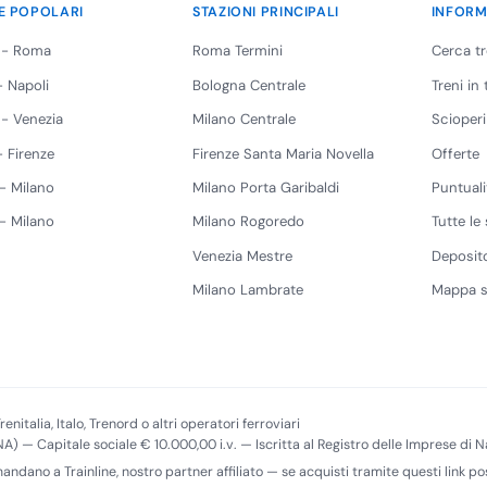
E POPOLARI
STAZIONI PRINCIPALI
INFORM
 - Roma
Roma Termini
Cerca t
 Napoli
Bologna Centrale
Treni in
 - Venezia
Milano Centrale
Scioperi
 Firenze
Firenze Santa Maria Novella
Offerte
 - Milano
Milano Porta Garibaldi
Puntuali
 - Milano
Milano Rogoredo
Tutte le 
Venezia Mestre
Deposito
Milano Lambrate
Mappa s
renitalia, Italo, Trenord o altri operatori ferroviari
(NA) — Capitale sociale € 10.000,00 i.v. — Iscritta al Registro delle Imprese di
imandano a Trainline, nostro partner affiliato — se acquisti tramite questi link