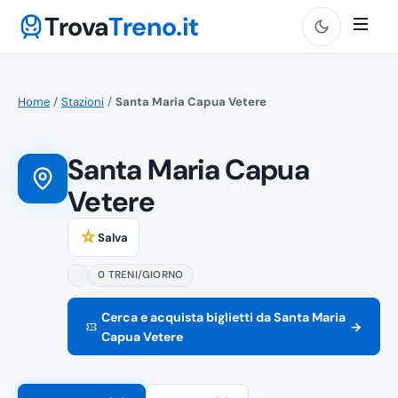
Trova
Treno.it
Home
/
Stazioni
/
Santa Maria Capua Vetere
Santa Maria Capua
Vetere
☆
Salva
0 TRENI/GIORNO
Cerca e acquista biglietti da Santa Maria
→
Capua Vetere