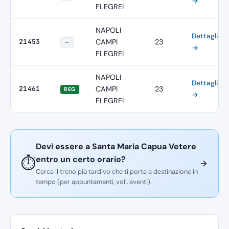
→
FLEGREI
NAPOLI
Dettagli
21453
CAMPI
23
—
→
FLEGREI
NAPOLI
Dettagli
21461
CAMPI
23
REG
→
FLEGREI
Devi essere a Santa Maria Capua Vetere
entro un certo orario?
⏱️
Cerca il treno più tardivo che ti porta a destinazione in
tempo (per appuntamenti, voli, eventi).