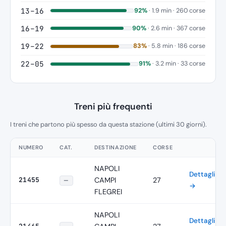
13–16
92%
· 1.9 min · 260 corse
16–19
90%
· 2.6 min · 367 corse
19–22
83%
· 5.8 min · 186 corse
22–05
91%
· 3.2 min · 33 corse
Treni più frequenti
I treni che partono più spesso da questa stazione (ultimi 30 giorni).
NUMERO
CAT.
DESTINAZIONE
CORSE
NAPOLI
Dettagli
21455
CAMPI
27
—
→
FLEGREI
NAPOLI
Dettagli