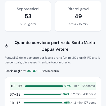
Soppressioni
Ritardi gravi
53
49
su 28 giorni
arrivi > 15 min
Quando conviene partire da Santa Maria
Capua Vetere
Puntualità delle partenze per fascia oraria (ultimi 30 giorni). Più alta la
percentuale, più spesso i treni partono in orario.
Fascia migliore:
05–07
— 97% in orario.
05–07
97%
· 1 min · 220 corse
07–10
94%
· 1.2 min · 200 corse
10–13
95%
· 1.2 min · 127 corse