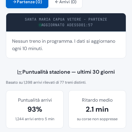
Partenze (0)
Arrivi (0)
SANTA MARIA CAPUA VETERE - PARTENZE
AGGIORNATO 5S FA
01:57
Nessun treno in programma. I dati si aggiornano
ogni 10 minuti.
Puntualità stazione — ultimi 30 giorni
Basato su 1,398 arrivi rilevati di 77 treni distinti.
Puntualità arrivi
Ritardo medio
93%
2.1 min
1,244 arrivi entro 5 min
su corse non soppresse