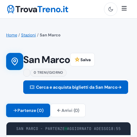
Trova
Treno.it
Home
/
Stazioni
/
San Marco
San Marco
☆
Salva
0 TRENI/GIORNO
Cerca e acquista biglietti da San Marco
→
Partenze (0)
Arrivi (0)
SAN MARCO - PARTENZE
AGGIORNATO ADESSO
18:55