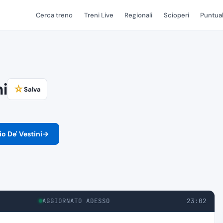
Cerca treno
Treni Live
Regionali
Scioperi
Puntual
i
☆
Salva
o De' Vestini
→
AGGIORNATO ADESSO
23:02