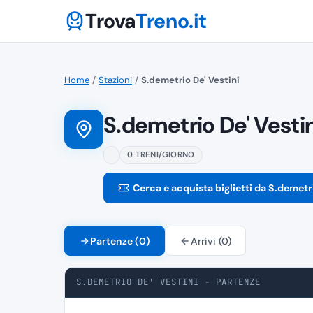
Trova
Treno.it
Home
/
Stazioni
/
S.demetrio De' Vestini
S.demetrio De' Vestin
0 TRENI/GIORNO
Cerca e acquista biglietti da S.demetri
Partenze (0)
Arrivi (0)
S.DEMETRIO DE' VESTINI - PARTENZE