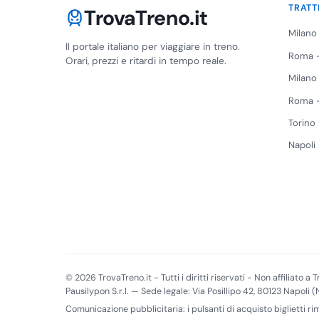
TRATT
TrovaTreno.it
Milano
Il portale italiano per viaggiare in treno.
Roma -
Orari, prezzi e ritardi in tempo reale.
Milano
Roma -
Torino
Napoli
© 2026 TrovaTreno.it - Tutti i diritti riservati - Non affiliato a Tr
Pausilypon S.r.l. — Sede legale: Via Posillipo 42, 80123 Napoli 
Comunicazione pubblicitaria: i pulsanti di acquisto biglietti r