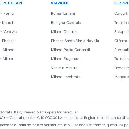
E POPOLARI
STAZIONI
SERVIZI
 - Roma
Roma Termini
Cerca t
 Napoli
Bologna Centrale
Treni in
 - Venezia
Milano Centrale
Scioperi
 Firenze
Firenze Santa Maria Novella
Offerte
 - Milano
Milano Porta Garibaldi
Puntuali
 - Milano
Milano Rogoredo
Tutte le 
Venezia Mestre
Deposito
Milano Lambrate
Mappa s
enitalia, Italo, Trenord o altri operatori ferroviari
(NA) — Capitale sociale € 10.000,00 i.v. — Iscritta al Registro delle Imprese di
imandano a Trainline, nostro partner affiliato — se acquisti tramite questi link