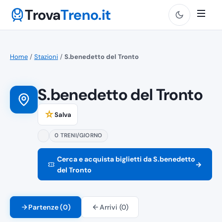
Trova
Treno.it
Home
/
Stazioni
/
S.benedetto del Tronto
S.benedetto del Tronto
☆
Salva
0 TRENI/GIORNO
Cerca e acquista biglietti da S.benedetto
→
del Tronto
Partenze (0)
Arrivi (0)