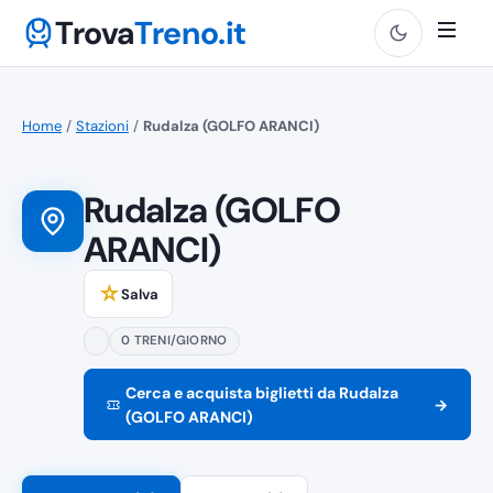
Trova
Treno.it
Home
/
Stazioni
/
Rudalza (GOLFO ARANCI)
Rudalza (GOLFO
ARANCI)
☆
Salva
0 TRENI/GIORNO
Cerca e acquista biglietti da Rudalza
→
(GOLFO ARANCI)