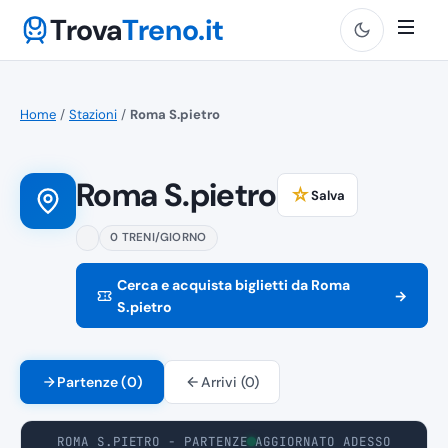
Trova
Treno.it
Home
/
Stazioni
/
Roma S.pietro
Roma S.pietro
☆
Salva
0 TRENI/GIORNO
Cerca e acquista biglietti da Roma
→
S.pietro
Partenze (0)
Arrivi (0)
ROMA S.PIETRO - PARTENZE
AGGIORNATO ADESSO