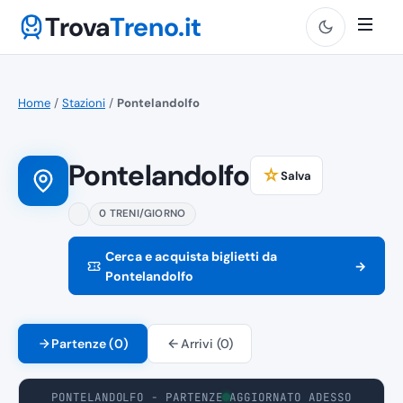
Trova
Treno.it
Home
/
Stazioni
/
Pontelandolfo
Pontelandolfo
☆
Salva
0 TRENI/GIORNO
Cerca e acquista biglietti da
→
Pontelandolfo
Partenze (0)
Arrivi (0)
PONTELANDOLFO - PARTENZE
AGGIORNATO ADESSO