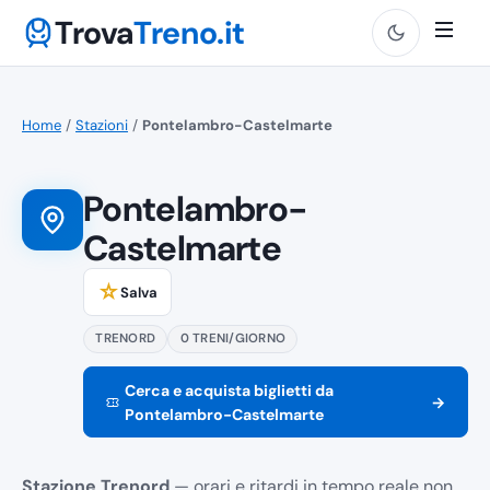
Trova
Treno.it
Home
/
Stazioni
/
Pontelambro-Castelmarte
Pontelambro-
Castelmarte
☆
Salva
TRENORD
0 TRENI/GIORNO
Cerca e acquista biglietti da
→
Pontelambro-Castelmarte
Stazione Trenord
— orari e ritardi in tempo reale non