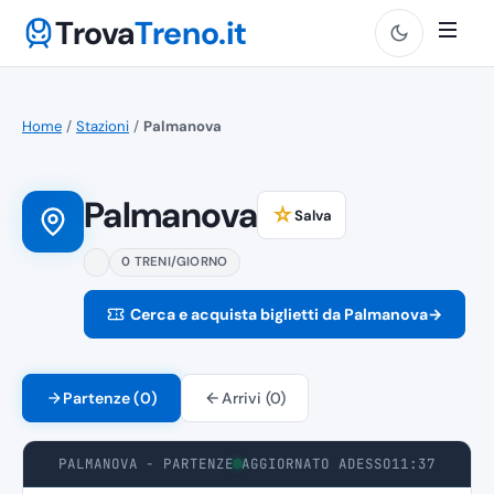
Trova
Treno.it
Home
/
Stazioni
/
Palmanova
Palmanova
☆
Salva
0 TRENI/GIORNO
Cerca e acquista biglietti da Palmanova
→
Partenze (0)
Arrivi (0)
PALMANOVA - PARTENZE
AGGIORNATO ADESSO
11:37