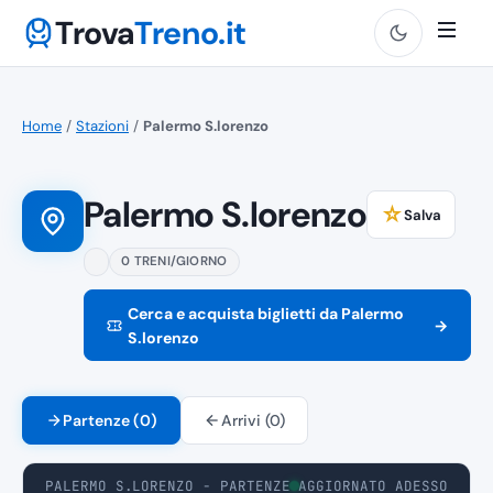
Trova
Treno.it
Home
/
Stazioni
/
Palermo S.lorenzo
Palermo S.lorenzo
☆
Salva
0 TRENI/GIORNO
Cerca e acquista biglietti da Palermo
→
S.lorenzo
Partenze (0)
Arrivi (0)
PALERMO S.LORENZO - PARTENZE
AGGIORNATO ADESSO