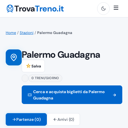
Trova
Treno.it
Home
/
Stazioni
/
Palermo Guadagna
Palermo Guadagna
☆
Salva
0 TRENI/GIORNO
Cerca e acquista biglietti da Palermo
→
Guadagna
Partenze (0)
Arrivi (0)