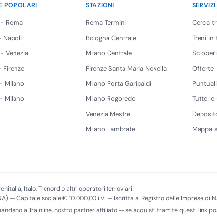
E POPOLARI
STAZIONI
SERVIZI
 - Roma
Roma Termini
Cerca t
 Napoli
Bologna Centrale
Treni in
 - Venezia
Milano Centrale
Scioperi
 Firenze
Firenze Santa Maria Novella
Offerte
 - Milano
Milano Porta Garibaldi
Puntuali
 - Milano
Milano Rogoredo
Tutte le 
Venezia Mestre
Deposito
Milano Lambrate
Mappa s
enitalia, Italo, Trenord o altri operatori ferroviari
(NA) — Capitale sociale € 10.000,00 i.v. — Iscritta al Registro delle Imprese di
imandano a Trainline, nostro partner affiliato — se acquisti tramite questi link