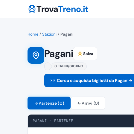
Trova
Treno.it
Home
/
Stazioni
/
Pagani
Pagani
☆
Salva
0 TRENI/GIORNO
Cerca e acquista biglietti da Pagani
→
Partenze (0)
Arrivi (0)
PAGANI - PARTENZE