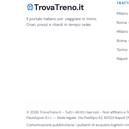
TRATT
TrovaTreno.it
Milano
Il portale italiano per viaggiare in treno.
Roma -
Orari, prezzi e ritardi in tempo reale.
Milano
Roma -
Torino
Napoli
© 2026 TrovaTreno.it - Tutti i diritti riservati - Non affiliato a Tr
Pausilypon S.r.l. — Sede legale: Via Posillipo 42, 80123 Napoli 
Comunicazione pubblicitaria: i pulsanti di acquisto biglietti r