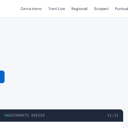
Cerca treno
Treni Live
Regionali
Scioperi
Puntual
AGGIORNATO ADESSO
11:31