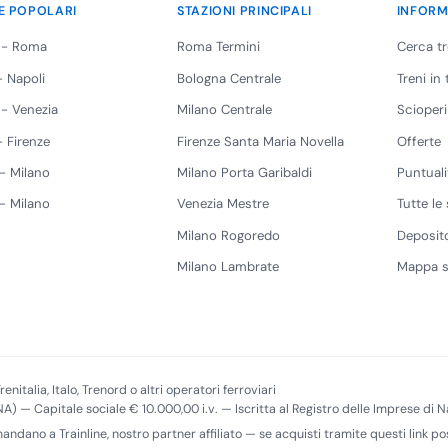
E POPOLARI
STAZIONI PRINCIPALI
INFORM
 - Roma
Roma Termini
Cerca t
 Napoli
Bologna Centrale
Treni in
 - Venezia
Milano Centrale
Scioperi
 Firenze
Firenze Santa Maria Novella
Offerte
 - Milano
Milano Porta Garibaldi
Puntuali
 - Milano
Venezia Mestre
Tutte le 
Milano Rogoredo
Deposito
Milano Lambrate
Mappa s
renitalia, Italo, Trenord o altri operatori ferroviari
(NA) — Capitale sociale € 10.000,00 i.v. — Iscritta al Registro delle Imprese di
imandano a Trainline, nostro partner affiliato — se acquisti tramite questi link