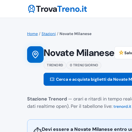
Trova
Treno.it
Home
/
Stazioni
/
Novate Milanese
Novate Milanese
☆
Sal
TRENORD
0 TRENI/GIORNO
Cerca e acquista biglietti da Novate 
Stazione Trenord
— orari e ritardi in tempo rea
dati realtime open). Per il tabellone live:
trenord.it
Devi essere a Novate Milanese entro u