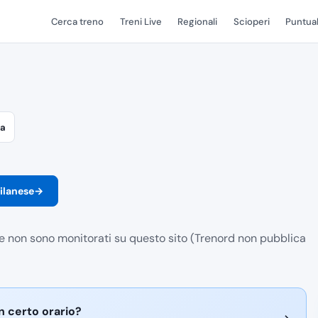
Cerca treno
Treni Live
Regionali
Scioperi
Puntual
va
Milanese
→
le non sono monitorati su questo sito (Trenord non pubblica
n certo orario?