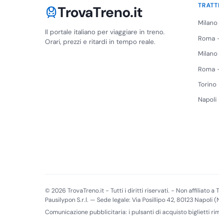
TRATT
TrovaTreno.it
Milano
Il portale italiano per viaggiare in treno.
Roma -
Orari, prezzi e ritardi in tempo reale.
Milano
Roma -
Torino
Napoli
© 2026 TrovaTreno.it - Tutti i diritti riservati. - Non affiliato a T
Pausilypon S.r.l. — Sede legale: Via Posillipo 42, 80123 Napoli 
Comunicazione pubblicitaria: i pulsanti di acquisto biglietti r