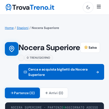
Trova
Treno.it
Home
/
Stazioni
/
Nocera Superiore
Nocera Superiore
☆
Salva
0 TRENI/GIORNO
Cerca e acquista biglietti da Nocera
→
Superiore
Partenze (0)
Arrivi (0)
NOCERA SUPERIORE - PARTENZE
AGGIORNATO ADESSO