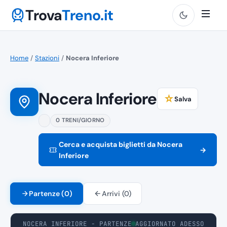
Trova
Treno.it
Home
/
Stazioni
/
Nocera Inferiore
Nocera Inferiore
☆
Salva
0 TRENI/GIORNO
Cerca e acquista biglietti da Nocera
→
Inferiore
Partenze (0)
Arrivi (0)
NOCERA INFERIORE - PARTENZE
AGGIORNATO ADESSO