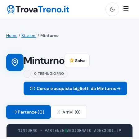
Trova
Treno.it
Home
/
Stazioni
/
Minturno
Minturno
☆
Salva
0 TRENI/GIORNO
Cerca e acquista biglietti da Minturno
→
Partenze (0)
Arrivi (0)
MINTURNO - PARTENZE
AGGIORNATO ADESSO
01:39